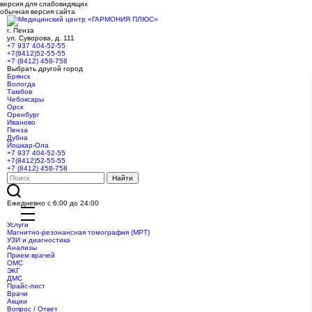
версия для слабовидящих
обычная версия сайта
г. Пенза
ул. Суворова, д. 111
+7 937 404-52-55
+7(8412)52-55-55
+7 (8412) 458-758
Выбрать другой город
Брянск
Вологда
Тамбов
Чебоксары
Орск
Оренбург
Иваново
Пенза
Дубна
Йошкар-Ола
+7 937 404-52-55
+7(8412)52-55-55
+7 (8412) 458-758
Ежедневно с 6:00 до 24:00
Услуги
Магнитно-резонансная томография (МРТ)
УЗИ и диагностика
Анализы
Прием врачей
ОМС
ЭКГ
ДМС
Прайс-лист
Врачи
Акции
Вопрос / Ответ