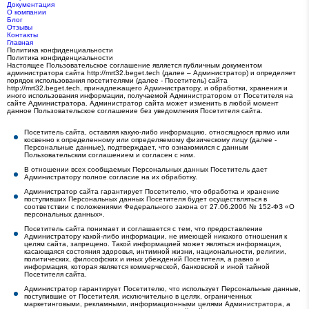
Документация
О компании
Блог
Отзывы
Контакты
Главная
Политика конфиденциальности
Политика конфиденциальности
Настоящее Пользовательское соглашение является публичным документом
администратора сайта http://mrt32.beget.tech (далее – Администратор) и определяет
порядок использования посетителями (далее - Посетитель) сайта
http://mrt32.beget.tech, принадлежащего Администратору, и обработки, хранения и
иного использования информации, получаемой Администратором от Посетителя на
сайте Администратора. Администратор сайта может изменить в любой момент
данное Пользовательское соглашение без уведомления Посетителя сайта.
Посетитель сайта, оставляя какую-либо информацию, относящуюся прямо или
косвенно к определенному или определяемому физическому лицу (далее -
Персональные данные), подтверждает, что ознакомился с данным
Пользовательским соглашением и согласен с ним.
В отношении всех сообщаемых Персональных данных Посетитель дает
Администратору полное согласие на их обработку.
Администратор сайта гарантирует Посетителю, что обработка и хранение
поступивших Персональных данных Посетителя будет осуществляться в
соответствии с положениями Федерального закона от 27.06.2006 № 152-ФЗ «О
персональных данных».
Посетитель сайта понимает и соглашается с тем, что предоставление
Администратору какой-либо информации, не имеющей никакого отношения к
целям сайта, запрещено. Такой информацией может являться информация,
касающаяся состояния здоровья, интимной жизни, национальности, религии,
политических, философских и иных убеждений Посетителя, а равно и
информация, которая является коммерческой, банковской и иной тайной
Посетителя сайта.
Администратор гарантирует Посетителю, что использует Персональные данные,
поступившие от Посетителя, исключительно в целях, ограниченных
маркетинговыми, рекламными, информационными целями Администратора, а